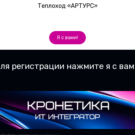
и
+7 (495) 00
Теплоход «АРТУРС»
Теплоход «АРТУРС»
Я с вами!
Я с вами!
и персональных данных.
ля регистрации нажмите я с вам
ля регистрации нажмите я с вам